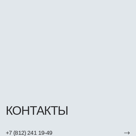
САНКТ-ПЕТЕРБУРГ,
ИНСТРУМЕНТАЛЬНАЯ УЛ. 3К,
БЦ КАНТЕМИРОВСКИЙ
ДАВАЙТЕ ОБСУДИМ
ВАШУ ЗАДАЧУ
Оставьте заявку и мы с вами